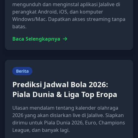
mengunduh dan menginstal aplikasi Jalalive di
perangkat Android, iOS, dan komputer
Windows/Mac. Dapatkan akses streaming tanpa
batas.
Baca Selengkapnya
Berita
Prediksi Jadwal Bola 2026:
Piala Dunia & Liga Top Eropa
Ulasan mendalam tentang kalender olahraga
2026 yang akan disiarkan live di Jalalive. Siapkan
dirimu untuk Piala Dunia 2026, Euro, Champions
League, dan banyak lagi.