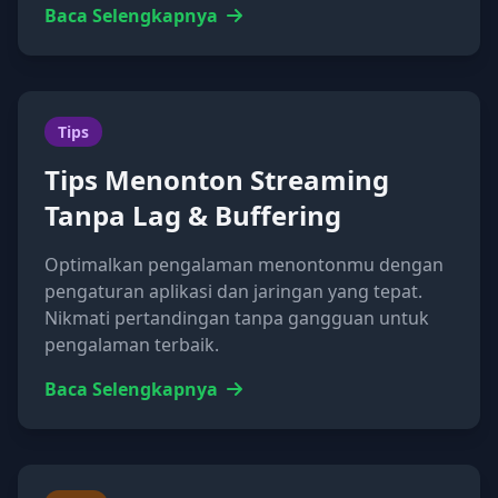
Baca Selengkapnya
Tips
Tips Menonton Streaming
Tanpa Lag & Buffering
Optimalkan pengalaman menontonmu dengan
pengaturan aplikasi dan jaringan yang tepat.
Nikmati pertandingan tanpa gangguan untuk
pengalaman terbaik.
Baca Selengkapnya