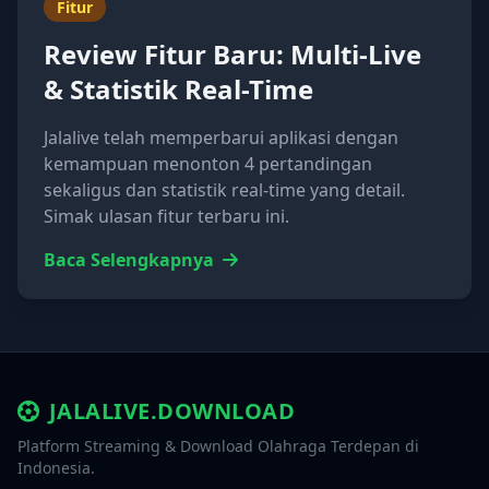
Fitur
Review Fitur Baru: Multi-Live
& Statistik Real-Time
Jalalive telah memperbarui aplikasi dengan
kemampuan menonton 4 pertandingan
sekaligus dan statistik real-time yang detail.
Simak ulasan fitur terbaru ini.
Baca Selengkapnya
JALALIVE.DOWNLOAD
Platform Streaming & Download Olahraga Terdepan di
Indonesia.